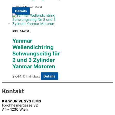
399,81
€
inkl. Mwst
Details
inkl. MwSt.
Yanmar
Wellendichtring
Schwungseitig für
2 und 3 Zylinder
Yanmar Motoren
27,44
€
Details
inkl. Mwst
Kontakt
K & W DRIVE SYSTEMS
Forchheimergasse 32
AT – 1230 Wien