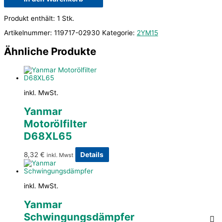
Produkt enthält: 1
Stk.
Artikelnummer:
119717-02930
Kategorie:
2YM15
Ähnliche Produkte
inkl. MwSt.
Yanmar
Motorölfilter
D68XL65
8,32
€
Details
inkl. Mwst
inkl. MwSt.
Yanmar
Schwingungsdämpfer