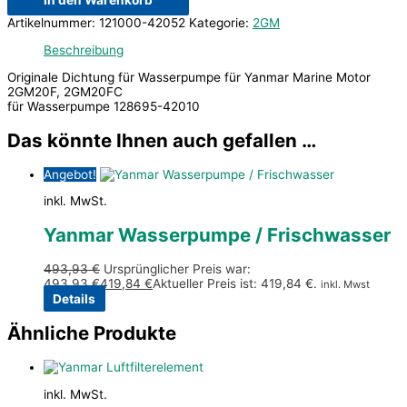
In den Warenkorb
Artikelnummer:
121000-42052
Kategorie:
2GM
Beschreibung
Originale Dichtung für Wasserpumpe für Yanmar Marine Motor
2GM20F, 2GM20FC
für Wasserpumpe 128695-42010
Das könnte Ihnen auch gefallen …
Angebot!
inkl. MwSt.
Yanmar Wasserpumpe / Frischwasser
493,93
€
Ursprünglicher Preis war:
493,93 €
419,84
€
Aktueller Preis ist: 419,84 €.
inkl. Mwst
Details
Ähnliche Produkte
inkl. MwSt.