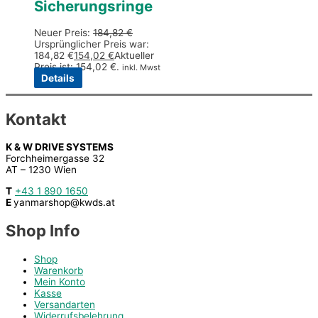
Sicherungsringe
Neuer Preis:
184,82
€
Ursprünglicher Preis war:
184,82 €
154,02
€
Aktueller
Preis ist: 154,02 €.
inkl. Mwst
Details
Kontakt
K & W DRIVE SYSTEMS
Forchheimergasse 32
AT – 1230 Wien
T
+43 1 890 1650
E
yanmarshop@kwds.at
Shop Info
Shop
Warenkorb
Mein Konto
Kasse
Versandarten
Widerrufsbelehrung