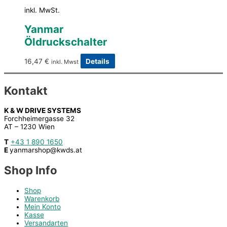
inkl. MwSt.
Yanmar
Öldruckschalter
16,47
€
Details
inkl. Mwst
Kontakt
K & W DRIVE SYSTEMS
Forchheimergasse 32
AT – 1230 Wien
T
+43 1 890 1650
E
yanmarshop@kwds.at
Shop Info
Shop
Warenkorb
Mein Konto
Kasse
Versandarten