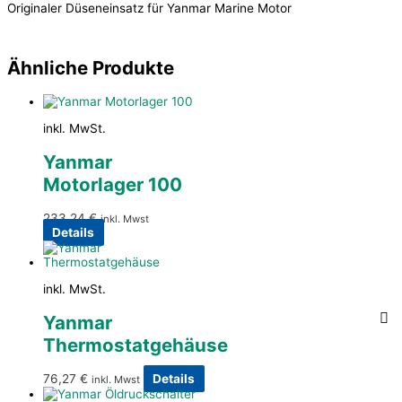
Originaler Düseneinsatz für Yanmar Marine Motor
Ähnliche Produkte
inkl. MwSt.
Yanmar
Motorlager 100
233,24
€
inkl. Mwst
Details
inkl. MwSt.
Yanmar
Thermostatgehäuse
76,27
€
Details
inkl. Mwst