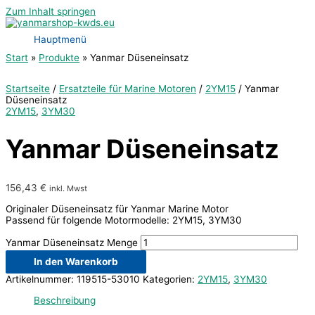
Zum Inhalt springen
Hauptmenü
Start
Produkte
Yanmar Düseneinsatz
Startseite
/
Ersatzteile für Marine Motoren
/
2YM15
/ Yanmar
Düseneinsatz
2YM15
,
3YM30
Yanmar Düseneinsatz
156,43
€
inkl. Mwst
Originaler Düseneinsatz für Yanmar Marine Motor
Passend für folgende Motormodelle: 2YM15, 3YM30
Yanmar Düseneinsatz Menge
In den Warenkorb
Artikelnummer:
119515-53010
Kategorien:
2YM15
,
3YM30
Beschreibung