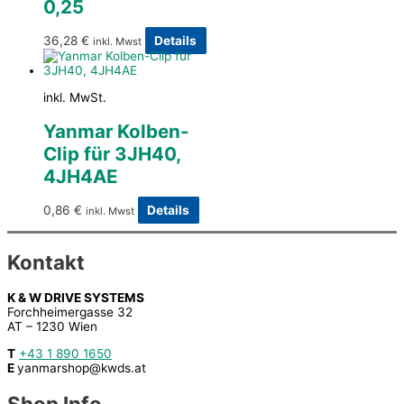
0,25
36,28
€
Details
inkl. Mwst
inkl. MwSt.
Yanmar Kolben-
Clip für 3JH40,
4JH4AE
0,86
€
Details
inkl. Mwst
Kontakt
K & W DRIVE SYSTEMS
Forchheimergasse 32
AT – 1230 Wien
T
+43 1 890 1650
E
yanmarshop@kwds.at
Shop Info