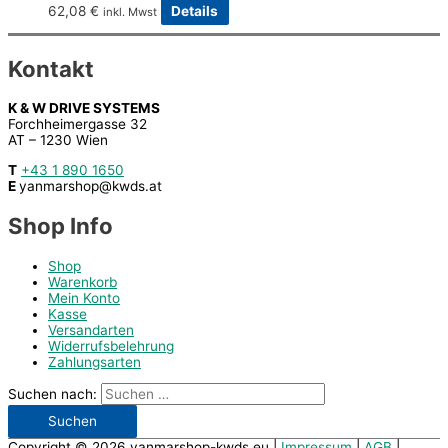
62,08
€
Details
inkl. Mwst
Kontakt
K & W DRIVE SYSTEMS
Forchheimergasse 32
AT – 1230 Wien
T
+43 1 890 1650
E
yanmarshop@kwds.at
Shop Info
Shop
Warenkorb
Mein Konto
Kasse
Versandarten
Widerrufsbelehrung
Zahlungsarten
Suchen nach:
Copyright © 2026
yanmarshop-kwds.eu
|
Impressum
|
AGB
|