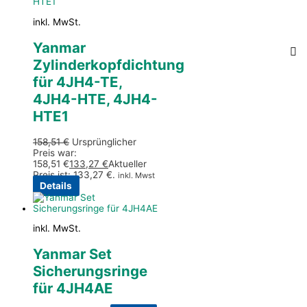
inkl. MwSt.
Yanmar
Zylinderkopfdichtung
für 4JH4-TE,
4JH4-HTE, 4JH4-
HTE1
158,51
€
Ursprünglicher
Preis war:
158,51 €
133,27
€
Aktueller
Preis ist: 133,27 €.
inkl. Mwst
Details
inkl. MwSt.
Yanmar Set
Sicherungsringe
für 4JH4AE