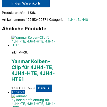
In den Warenkorb
Produkt enthält: 1
Stk.
Artikelnummer:
129150-02871
Kategorien:
4JH4
,
3JH40
Ähnliche Produkte
inkl. MwSt.
Yanmar Kolben-
Clip für 4JH4-TE,
4JH4-HTE, 4JH4-
HTE1
1,44
€
Details
inkl. Mwst
Angebot!