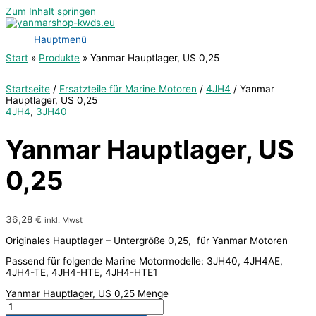
Zum Inhalt springen
Hauptmenü
Start
Produkte
Yanmar Hauptlager, US 0,25
Startseite
/
Ersatzteile für Marine Motoren
/
4JH4
/ Yanmar
Hauptlager, US 0,25
4JH4
,
3JH40
Yanmar Hauptlager, US
0,25
36,28
€
inkl. Mwst
Originales Hauptlager – Untergröße 0,25, für Yanmar Motoren
Passend für folgende Marine Motormodelle: 3JH40, 4JH4AE,
4JH4-TE, 4JH4-HTE, 4JH4-HTE1
Yanmar Hauptlager, US 0,25 Menge