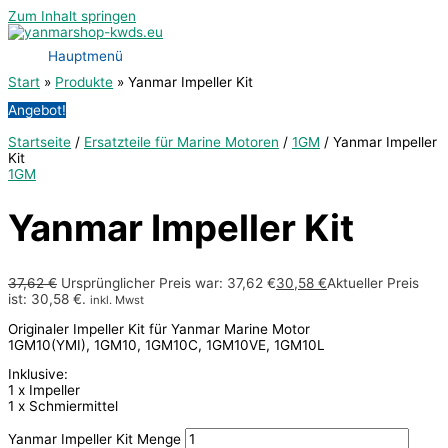
Zum Inhalt springen
Hauptmenü
Start
Produkte
Yanmar Impeller Kit
Angebot!
Startseite
/
Ersatzteile für Marine Motoren
/
1GM
/ Yanmar Impeller
Kit
1GM
Yanmar Impeller Kit
37,62
€
Ursprünglicher Preis war: 37,62 €
30,58
€
Aktueller Preis
ist: 30,58 €.
inkl. Mwst
Originaler Impeller Kit für Yanmar Marine Motor
1GM10(YMI), 1GM10, 1GM10C, 1GM10VE, 1GM10L
Inklusive:
1 x Impeller
1 x Schmiermittel
Yanmar Impeller Kit Menge