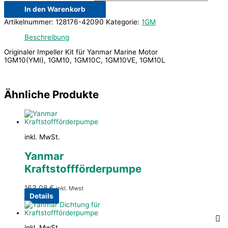
In den Warenkorb
Artikelnummer:
128176-42090
Kategorie:
1GM
Beschreibung
Originaler Impeller Kit für Yanmar Marine Motor
1GM10(YMI), 1GM10, 1GM10C, 1GM10VE, 1GM10L
Ähnliche Produkte
inkl. MwSt.
Yanmar
Kraftstoffförderpumpe
163,08
€
inkl. Mwst
Details
inkl. MwSt.