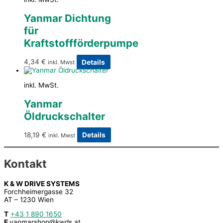
Yanmar Dichtung
für
Kraftstoffförderpumpe
4,34
€
Details
inkl. Mwst
inkl. MwSt.
Yanmar
Öldruckschalter
18,19
€
Details
inkl. Mwst
Kontakt
K & W DRIVE SYSTEMS
Forchheimergasse 32
AT – 1230 Wien
T
+43 1 890 1650
E
yanmarshop@kwds.at