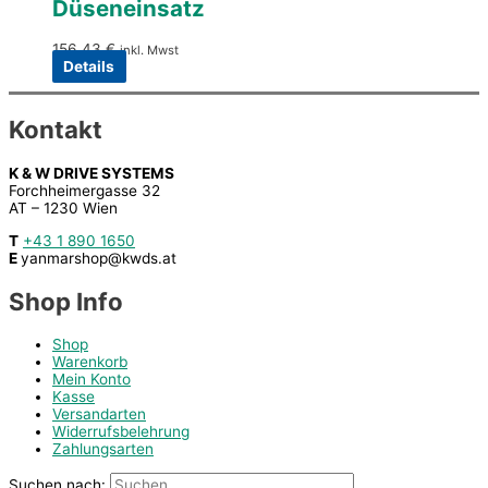
Düseneinsatz
156,43
€
inkl. Mwst
Details
Kontakt
K & W DRIVE SYSTEMS
Forchheimergasse 32
AT – 1230 Wien
T
+43 1 890 1650
E
yanmarshop@kwds.at
Shop Info
Shop
Warenkorb
Mein Konto
Kasse
Versandarten
Widerrufsbelehrung
Zahlungsarten
Suchen nach: