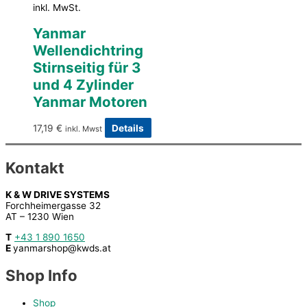
inkl. MwSt.
Yanmar
Wellendichtring
Stirnseitig für 3
und 4 Zylinder
Yanmar Motoren
17,19
€
Details
inkl. Mwst
Kontakt
K & W DRIVE SYSTEMS
Forchheimergasse 32
AT – 1230 Wien
T
+43 1 890 1650
E
yanmarshop@kwds.at
Shop Info
Shop