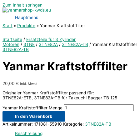
Zum Inhalt springen
Hauptmenü
Start
Produkte
Yanmar Kraftstofffilter
Startseite
/
Ersatzteile für 3 Zylinder
Motoren
/
3TNE
/
3TNE82A
/
3TNE82A-TB
/ Yanmar Kraftstofffilter
3TNE82A-TB
Yanmar Kraftstofffilter
20,00
€
inkl. Mwst
Originaler Yanmar Kraftstofffilter passend für:
3TNE82A-ETB, 3TNE82A-TB für Takeuchi Bagger TB 125
Yanmar Kraftstofffilter Menge
In den Warenkorb
Artikelnummer:
171081-55910
Kategorie:
3TNE82A-TB
Beschreibung