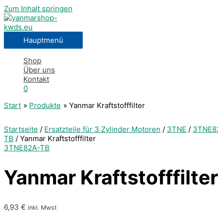
Zum Inhalt springen
Hauptmenü
Shop
Über uns
Kontakt
0
Start
Produkte
Yanmar Kraftstofffilter
Startseite
/
Ersatzteile für 3 Zylinder Motoren
/
3TNE
/
3TNE8
TB
/ Yanmar Kraftstofffilter
3TNE82A-TB
Yanmar Kraftstofffilter
6,93
€
inkl. Mwst