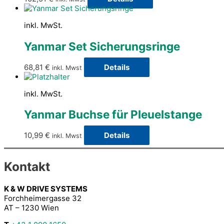
inkl. MwSt.
Yanmar Set Sicherungsringe
68,81
€
Details
inkl. Mwst
inkl. MwSt.
Yanmar Buchse für Pleuelstange
10,99
€
Details
inkl. Mwst
Kontakt
K & W DRIVE SYSTEMS
Forchheimergasse 32
AT – 1230 Wien