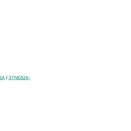
2A
/
3TNE82A-