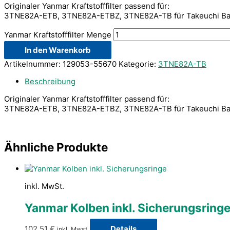
Originaler Yanmar Kraftstofffilter passend für:
3TNE82A-ETB, 3TNE82A-ETBZ, 3TNE82A-TB für Takeuchi Ba
Yanmar Kraftstofffilter Menge
In den Warenkorb
Artikelnummer:
129053-55670
Kategorie:
3TNE82A-TB
Beschreibung
Originaler Yanmar Kraftstofffilter passend für:
3TNE82A-ETB, 3TNE82A-ETBZ, 3TNE82A-TB für Takeuchi Ba
Ähnliche Produkte
inkl. MwSt.
Yanmar Kolben inkl. Sicherungsring
102,51
€
Details
inkl. Mwst