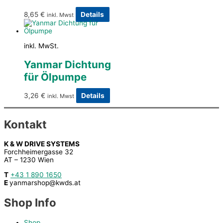
8,65
€
Details
inkl. Mwst
inkl. MwSt.
Yanmar Dichtung
für Ölpumpe
3,26
€
Details
inkl. Mwst
Kontakt
K & W DRIVE SYSTEMS
Forchheimergasse 32
AT – 1230 Wien
T
+43 1 890 1650
E
yanmarshop@kwds.at
Shop Info
Shop