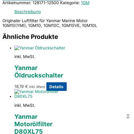
Artikelnummer:
128171-12500
Kategorie:
1GM
Beschreibung
Originaler Luftfilter für Yanmar Marine Motor
1GM10(YMI), 1GM10, 1GM10C, 1GM10VE, 1GM10L
Ähnliche Produkte
inkl. MwSt.
Yanmar
Öldruckschalter
18,19
€
Details
inkl. Mwst
inkl. MwSt.
Yanmar
Motorölfilter
D80XL75