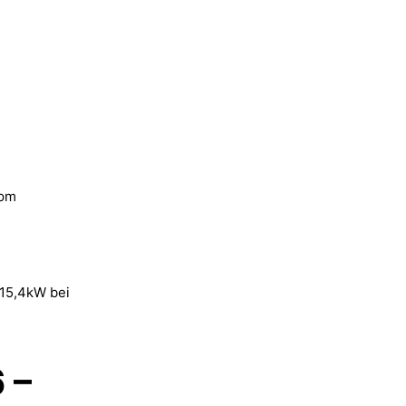
rpm
15,4kW bei
 –