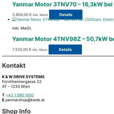
Yanmar Motor 3TNV70 – 16,3kW be
3.804,00
€
Details
inkl. Mwst
inkl. MwSt.
Yanmar Motor 4TNV98Z – 50,7kW bei
7.320,00
€
Details
inkl. Mwst
Kontakt
K & W DRIVE SYSTEMS
Forchheimergasse 32
AT – 1230 Wien
T
+43 1 890 1650
E
yanmarshop@kwds.at
Shop Info