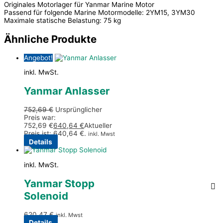
Originales Motorlager für Yanmar Marine Motor
Passend für folgende Marine Motormodelle: 2YM15, 3YM30
Maximale statische Belastung: 75 kg
Ähnliche Produkte
Angebot!
inkl. MwSt.
Yanmar Anlasser
752,69
€
Ursprünglicher
Preis war:
752,69 €
640,64
€
Aktueller
Preis ist: 640,64 €.
inkl. Mwst
Details
inkl. MwSt.
Yanmar Stopp
Solenoid
620,47
€
inkl. Mwst
Details