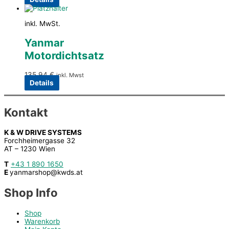
inkl. MwSt.
Yanmar
Motordichtsatz
135,94
€
inkl. Mwst
Details
Kontakt
K & W DRIVE SYSTEMS
Forchheimergasse 32
AT – 1230 Wien
T
+43 1 890 1650
E
yanmarshop@kwds.at
Shop Info
Shop
Warenkorb