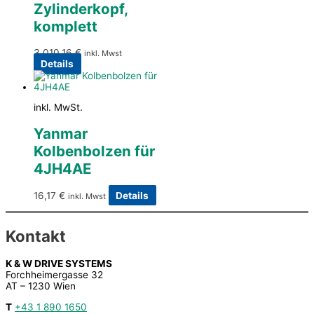
Zylinderkopf,
komplett
3.010,16
€
inkl. Mwst
Details
inkl. MwSt.
Yanmar
Kolbenbolzen für
4JH4AE
16,17
€
Details
inkl. Mwst
Kontakt
K & W DRIVE SYSTEMS
Forchheimergasse 32
AT – 1230 Wien
T
+43 1 890 1650