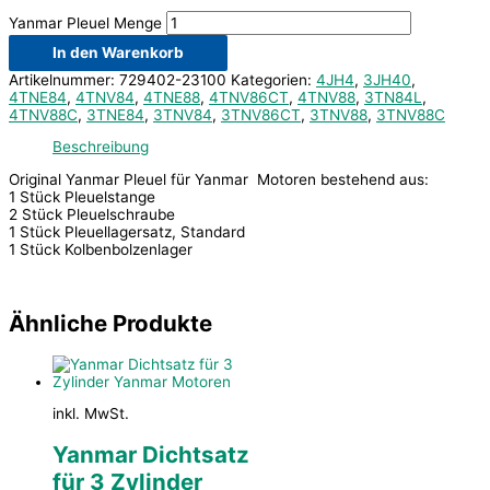
Yanmar Pleuel Menge
In den Warenkorb
Artikelnummer:
729402-23100
Kategorien:
4JH4
,
3JH40
,
4TNE84
,
4TNV84
,
4TNE88
,
4TNV86CT
,
4TNV88
,
3TN84L
,
4TNV88C
,
3TNE84
,
3TNV84
,
3TNV86CT
,
3TNV88
,
3TNV88C
Beschreibung
Original Yanmar Pleuel für Yanmar Motoren bestehend aus:
1 Stück Pleuelstange
2 Stück Pleuelschraube
1 Stück Pleuellagersatz, Standard
1 Stück Kolbenbolzenlager
Ähnliche Produkte
inkl. MwSt.
Yanmar Dichtsatz
für 3 Zylinder