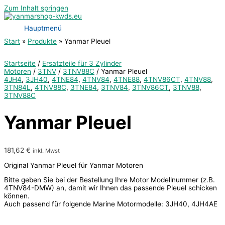
Zum Inhalt springen
Hauptmenü
Start
Produkte
Yanmar Pleuel
Startseite
/
Ersatzteile für 3 Zylinder
Motoren
/
3TNV
/
3TNV88C
/ Yanmar Pleuel
4JH4
,
3JH40
,
4TNE84
,
4TNV84
,
4TNE88
,
4TNV86CT
,
4TNV88
,
3TN84L
,
4TNV88C
,
3TNE84
,
3TNV84
,
3TNV86CT
,
3TNV88
,
3TNV88C
Yanmar Pleuel
181,62
€
inkl. Mwst
Original Yanmar Pleuel für Yanmar Motoren
Bitte geben Sie bei der Bestellung Ihre Motor Modellnummer (z.B.
4TNV84-DMW) an, damit wir Ihnen das passende Pleuel schicken
können.
Auch passend für folgende Marine Motormodelle: 3JH40, 4JH4AE