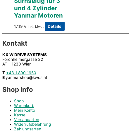
Stirnseitig für 3
und 4 Zylinder
Yanmar Motoren
17,19
€
Details
inkl. Mwst
Kontakt
K & W DRIVE SYSTEMS
Forchheimergasse 32
AT – 1230 Wien
T
+43 1 890 1650
E
yanmarshop@kwds.at
Shop Info
Shop
Warenkorb
Mein Konto
Kasse
Versandarten
Widerrufsbelehrung
Zahlungsarten