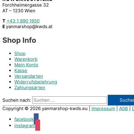
Forchheimergasse 32
AT – 1230 Wien
T
+43 1 890 1650
E
yanmarshop@kwds.at
Shop Info
Shop
Warenkorb
Mein Konto
Kasse
Versandarten
Widerrufsbelehrung
Zahlungsarten
Suchen nach:
Copyright © 2026
yanmarshop-kwds.eu
|
Impressum
|
AGB
|
facebook
instagram