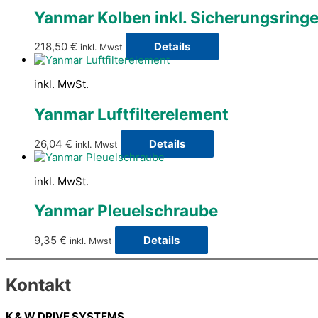
Yanmar Kolben inkl. Sicherungsringe
218,50
€
Details
inkl. Mwst
inkl. MwSt.
Yanmar Luftfilterelement
26,04
€
Details
inkl. Mwst
inkl. MwSt.
Yanmar Pleuelschraube
9,35
€
Details
inkl. Mwst
Kontakt
K & W DRIVE SYSTEMS