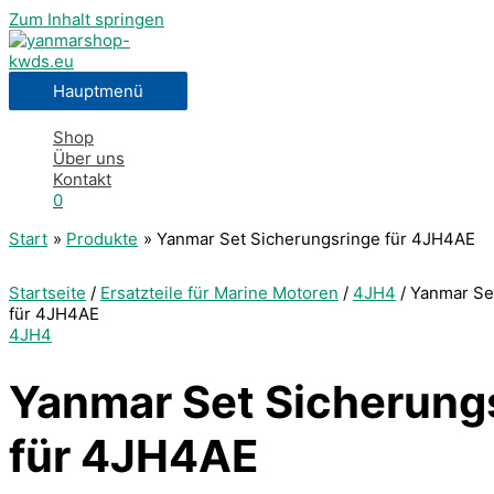
Zum Inhalt springen
Hauptmenü
Shop
Über uns
Kontakt
0
Start
Produkte
Yanmar Set Sicherungsringe für 4JH4AE
Startseite
/
Ersatzteile für Marine Motoren
/
4JH4
/ Yanmar Se
für 4JH4AE
4JH4
Yanmar Set Sicherung
für 4JH4AE