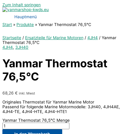
Zum Inhalt springen
Hauptmenü
Start
Produkte
Yanmar Thermostat 76,5°C
Startseite
/
Ersatzteile für Marine Motoren
/
4JH4
/ Yanmar
Thermostat 76,5°C
4JH4
,
3JH40
Yanmar Thermostat
76,5°C
68,26
€
inkl. Mwst
Originales Thermostat für Yanmar Marine Motor
Passend für folgende Marine Motormodelle: 3JH40, 4JH4AE,
4JH4-TE, 4JH4-HTE, 4JH4-HTE1
Yanmar Thermostat 76,5°C Menge