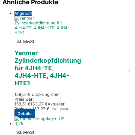
Ähnliche Produkte
Angebot!
inkl. MwSt.
Yanmar
Zylinderkopfdichtung
für 4JH4-TE,
4JH4-HTE, 4JH4-
HTE1
158,51
€
Ursprünglicher
Preis war:
158,51 €
133,27
€
Aktueller
Preis ist: 133,27 €.
inkl. Mwst
Details
inkl. MwSt.