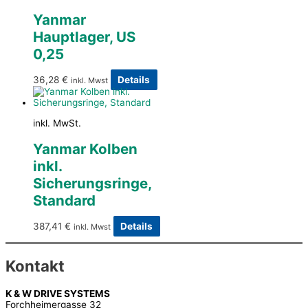
Yanmar
Hauptlager, US
0,25
36,28
€
Details
inkl. Mwst
inkl. MwSt.
Yanmar Kolben
inkl.
Sicherungsringe,
Standard
387,41
€
Details
inkl. Mwst
Kontakt
K & W DRIVE SYSTEMS
Forchheimergasse 32