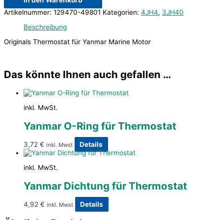
In den Warenkorb
Artikelnummer:
129470-49801
Kategorien:
4JH4
,
3JH40
Beschreibung
Originals Thermostat für Yanmar Marine Motor
Das könnte Ihnen auch gefallen …
inkl. MwSt.
Yanmar O-Ring für Thermostat
3,72
€
Details
inkl. Mwst
inkl. MwSt.
Yanmar Dichtung für Thermostat
4,92
€
Details
inkl. Mwst