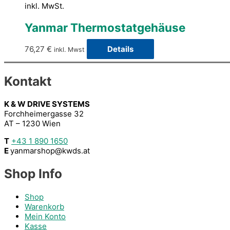
inkl. MwSt.
Yanmar Thermostatgehäuse
76,27
€
Details
inkl. Mwst
Kontakt
K & W DRIVE SYSTEMS
Forchheimergasse 32
AT – 1230 Wien
T
+43 1 890 1650
E
yanmarshop@kwds.at
Shop Info
Shop
Warenkorb
Mein Konto
Kasse