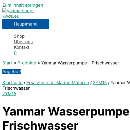
Zum Inhalt springen
Hauptmenü
Shop
Über uns
Kontakt
0
Start
Produkte
Yanmar Wasserpumpe – Frischwasser
Angebot!
Startseite
/
Ersatzteile für Marine Motoren
/
2YM15
/ Yanmar 
Frischwasser
2YM15
Yanmar Wasserpumpe
Frischwasser