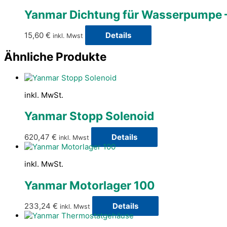
Yanmar Dichtung für Wasserpumpe 
15,60
€
Details
inkl. Mwst
Ähnliche Produkte
inkl. MwSt.
Yanmar Stopp Solenoid
620,47
€
Details
inkl. Mwst
inkl. MwSt.
Yanmar Motorlager 100
233,24
€
Details
inkl. Mwst