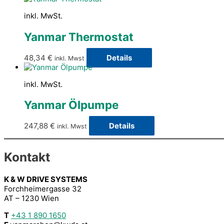
inkl. MwSt.
Yanmar Thermostat
48,34
€
Details
inkl. Mwst
inkl. MwSt.
Yanmar Ölpumpe
247,88
€
Details
inkl. Mwst
Kontakt
K & W DRIVE SYSTEMS
Forchheimergasse 32
AT – 1230 Wien
T
+43 1 890 1650