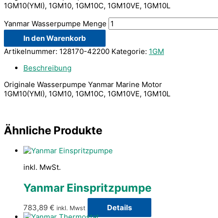
1GM10(YMI), 1GM10, 1GM10C, 1GM10VE, 1GM10L
Yanmar Wasserpumpe Menge
In den Warenkorb
Artikelnummer:
128170-42200
Kategorie:
1GM
Beschreibung
Originale Wasserpumpe Yanmar Marine Motor
1GM10(YMI), 1GM10, 1GM10C, 1GM10VE, 1GM10L
Ähnliche Produkte
inkl. MwSt.
Yanmar Einspritzpumpe
783,89
€
Details
inkl. Mwst