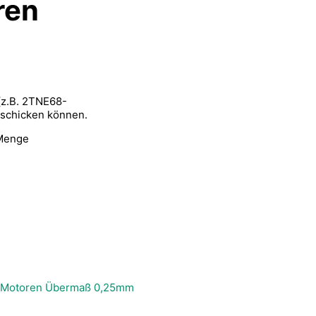
ren
(z.B. 2TNE68-
 schicken können.
 Menge