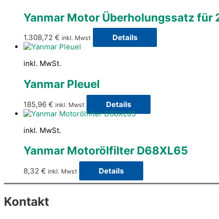
Yanmar Motor Überholungssatz für
1.308,72
€
Details
inkl. Mwst
inkl. MwSt.
Yanmar Pleuel
185,96
€
Details
inkl. Mwst
inkl. MwSt.
Yanmar Motorölfilter D68XL65
8,32
€
Details
inkl. Mwst
Kontakt