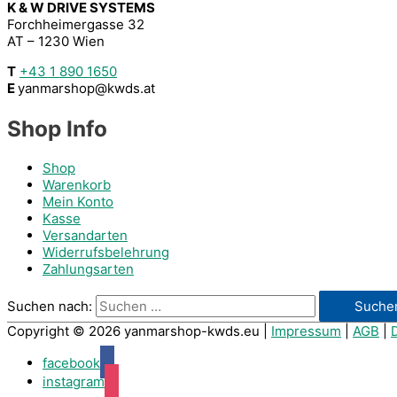
K & W DRIVE SYSTEMS
Forchheimergasse 32
AT – 1230 Wien
T
+43 1 890 1650
E
yanmarshop@kwds.at
Shop Info
Shop
Warenkorb
Mein Konto
Kasse
Versandarten
Widerrufsbelehrung
Zahlungsarten
Suchen nach:
Copyright © 2026
yanmarshop-kwds.eu
|
Impressum
|
AGB
|
facebook
instagram