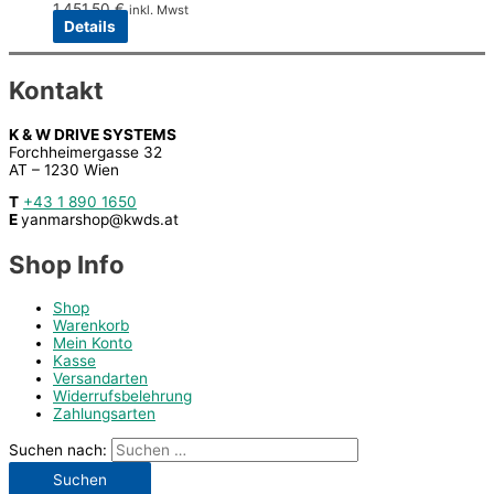
1.451,50
€
inkl. Mwst
Details
Kontakt
K & W DRIVE SYSTEMS
Forchheimergasse 32
AT – 1230 Wien
T
+43 1 890 1650
E
yanmarshop@kwds.at
Shop Info
Shop
Warenkorb
Mein Konto
Kasse
Versandarten
Widerrufsbelehrung
Zahlungsarten
Suchen nach: