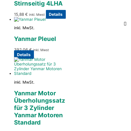
Stirnseitig 4LHA
15,88
€
Details
inkl. Mwst
inkl. MwSt.
Yanmar Pleuel
392,06
€
inkl. Mwst
Details
inkl. MwSt.
Yanmar Motor
Überholungssatz
für 3 Zylinder
Yanmar Motoren
Standard