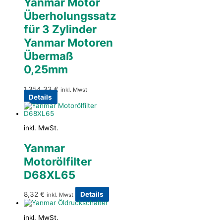
Yanmar Motor
Überholungssatz
für 3 Zylinder
Yanmar Motoren
Übermaß
0,25mm
1.354,33
€
inkl. Mwst
Details
inkl. MwSt.
Yanmar
Motorölfilter
D68XL65
8,32
€
Details
inkl. Mwst
inkl. MwSt.