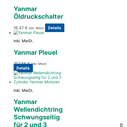
Yanmar
Öldruckschalter
16,47
€
Details
inkl. Mwst
inkl. MwSt.
Yanmar Pleuel
207,66
€
inkl. Mwst
Details
inkl. MwSt.
Yanmar
Wellendichtring
Schwungseitig
für 2 und 3