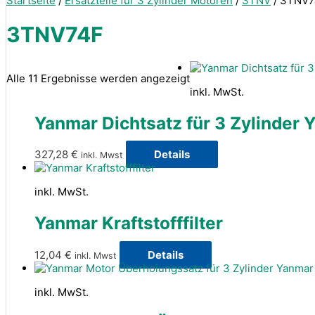
Startseite
/
Ersatzteile für 3 Zylinder Motoren
/
3TNV
/ 3TNV7
3TNV74F
Alle 11 Ergebnisse werden angezeigt
inkl. MwSt.
Yanmar Dichtsatz für 3 Zylinder
327,28
€
Details
inkl. Mwst
inkl. MwSt.
Yanmar Kraftstofffilter
12,04
€
Details
inkl. Mwst
inkl. MwSt.