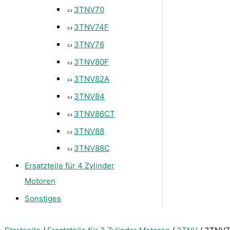
3TNV70
3TNV74F
3TNV76
3TNV80F
3TNV82A
3TNV84
3TNV86CT
3TNV88
3TNV88C
Ersatzteile für 4 Zylinder
Motoren
Sonstiges