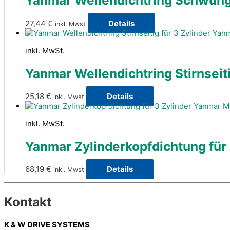
Yanmar Wellendichtring Schwungs
27,44
€
Details
inkl. Mwst
inkl. MwSt.
Yanmar Wellendichtring Stirnseit
25,18
€
Details
inkl. Mwst
inkl. MwSt.
Yanmar Zylinderkopfdichtung für
68,19
€
Details
inkl. Mwst
Kontakt
K & W DRIVE SYSTEMS