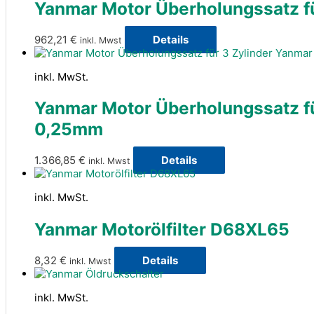
Yanmar Motor Überholungssatz fü
962,21
€
Details
inkl. Mwst
inkl. MwSt.
Yanmar Motor Überholungssatz f
0,25mm
1.366,85
€
Details
inkl. Mwst
inkl. MwSt.
Yanmar Motorölfilter D68XL65
8,32
€
Details
inkl. Mwst
inkl. MwSt.