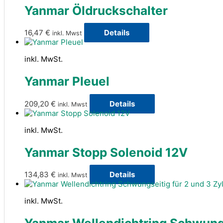
Yanmar Öldruckschalter
16,47
€
Details
inkl. Mwst
inkl. MwSt.
Yanmar Pleuel
209,20
€
Details
inkl. Mwst
inkl. MwSt.
Yanmar Stopp Solenoid 12V
134,83
€
Details
inkl. Mwst
inkl. MwSt.