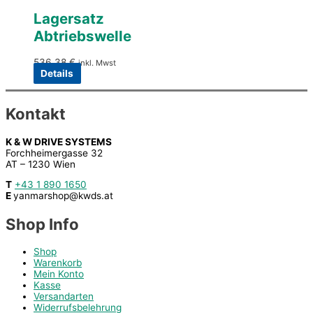
Lagersatz
Abtriebswelle
536,38
€
inkl. Mwst
Details
Kontakt
K & W DRIVE SYSTEMS
Forchheimergasse 32
AT – 1230 Wien
T
+43 1 890 1650
E
yanmarshop@kwds.at
Shop Info
Shop
Warenkorb
Mein Konto
Kasse
Versandarten
Widerrufsbelehrung