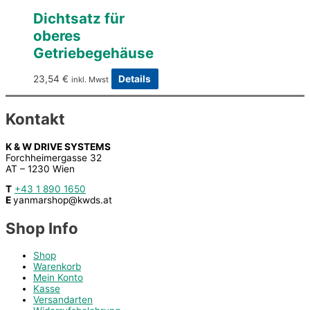
Dichtsatz für
oberes
Getriebegehäuse
23,54
€
Details
inkl. Mwst
Kontakt
K & W DRIVE SYSTEMS
Forchheimergasse 32
AT – 1230 Wien
T
+43 1 890 1650
E
yanmarshop@kwds.at
Shop Info
Shop
Warenkorb
Mein Konto
Kasse
Versandarten