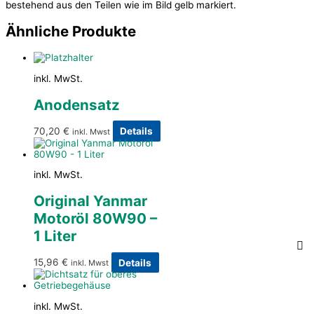
bestehend aus den Teilen wie im Bild gelb markiert.
Ähnliche Produkte
inkl. MwSt.
Anodensatz
70,20
€
Details
inkl. Mwst
inkl. MwSt.
Original Yanmar
Motoröl 80W90 –
1 Liter
15,96
€
Details
inkl. Mwst
inkl. MwSt.