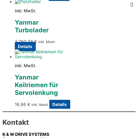
inkl. MwSt.
Yanmar
Turbolader
2.760,38
€
inkl. Mwst
Details
inkl. MwSt.
Yanmar
Keilriemen für
Servolenkung
19,96
€
Details
inkl. Mwst
Kontakt
K & W DRIVE SYSTEMS