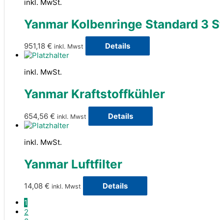
inkl. MwSt.
Yanmar Kolbenringe Standard 3 S
951,18
€
Details
inkl. Mwst
inkl. MwSt.
Yanmar Kraftstoffkühler
654,56
€
Details
inkl. Mwst
inkl. MwSt.
Yanmar Luftfilter
14,08
€
Details
inkl. Mwst
1
2