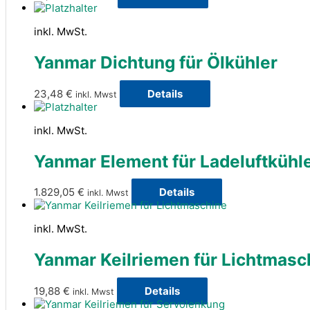
inkl. MwSt.
Yanmar Dichtung für Ölkühler
23,48
€
Details
inkl. Mwst
inkl. MwSt.
Yanmar Element für Ladeluftkühl
1.829,05
€
Details
inkl. Mwst
inkl. MwSt.
Yanmar Keilriemen für Lichtmasc
19,88
€
Details
inkl. Mwst