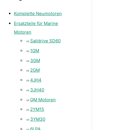
Komplette Neumotoren
Ersatzteile für Marine
Motoren
Saildrive SD60
1GM
3GM
2GM
4JH4
3JH40
QM Motoren
2YM15
3YM30
6LPA