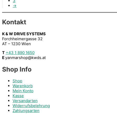
3
→
Kontakt
K & W DRIVE SYSTEMS
Forchheimergasse 32
AT – 1230 Wien
T
+43 1 890 1650
E
yanmarshop@kwds.at
Shop Info
Shop
Warenkorb
Mein Konto
Kasse
Versandarten
Widerrufsbelehrung
Zahlungsarten