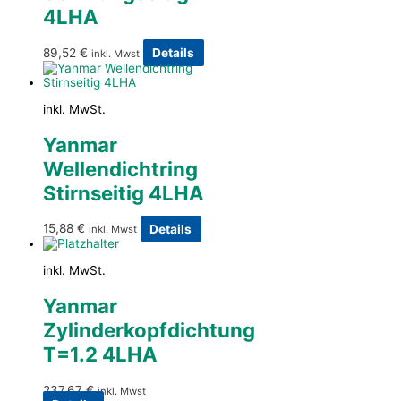
4LHA
89,52
€
Details
inkl. Mwst
inkl. MwSt.
Yanmar
Wellendichtring
Stirnseitig 4LHA
15,88
€
Details
inkl. Mwst
inkl. MwSt.
Yanmar
Zylinderkopfdichtung
T=1.2 4LHA
237,67
€
inkl. Mwst