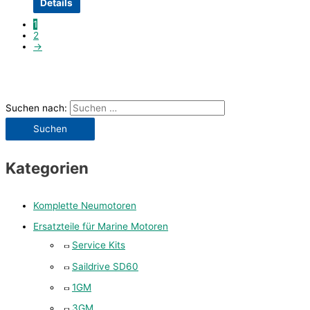
Details
1
2
→
Suchen nach:
Kategorien
Komplette Neumotoren
Ersatzteile für Marine Motoren
Service Kits
Saildrive SD60
1GM
3GM