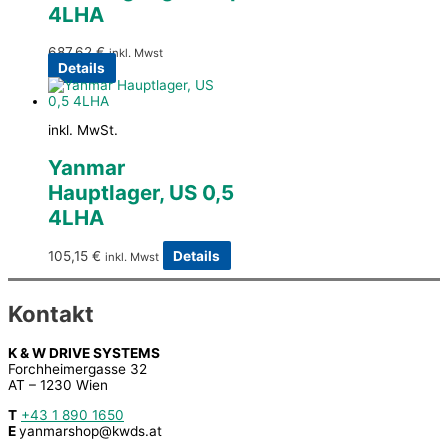
4LHA
687,62
€
inkl. Mwst
Details
inkl. MwSt.
Yanmar
Hauptlager, US 0,5
4LHA
105,15
€
Details
inkl. Mwst
Kontakt
K & W DRIVE SYSTEMS
Forchheimergasse 32
AT – 1230 Wien
T
+43 1 890 1650
E
yanmarshop@kwds.at