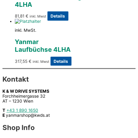
4LHA
81,81
€
Details
inkl. Mwst
inkl. MwSt.
Yanmar
Laufbüchse 4LHA
317,55
€
Details
inkl. Mwst
Kontakt
K & W DRIVE SYSTEMS
Forchheimergasse 32
AT – 1230 Wien
T
+43 1 890 1650
E
yanmarshop@kwds.at
Shop Info