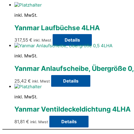
inkl. MwSt.
Yanmar Laufbüchse 4LHA
317,55
€
Details
inkl. Mwst
inkl. MwSt.
Yanmar Anlaufscheibe, Übergröße 0
25,42
€
Details
inkl. Mwst
inkl. MwSt.
Yanmar Ventildeckeldichtung 4LHA
81,81
€
Details
inkl. Mwst