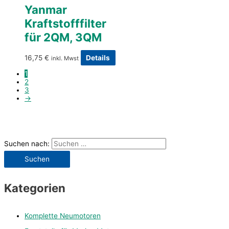
Yanmar
Kraftstofffilter
für 2QM, 3QM
16,75
€
Details
inkl. Mwst
1
2
3
→
Suchen nach:
Kategorien
Komplette Neumotoren