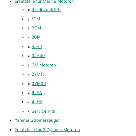
Ersatzteile für Marine Motoren
Saildrive SD60
1GM
3GM
2GM
4JH4
3JH40
QM Motoren
2YM15
3YM30
6LPA
4LHA
Service Kits
Yanmar Stromerzeuger
Ersatzteile für 2 Zylinder Motoren