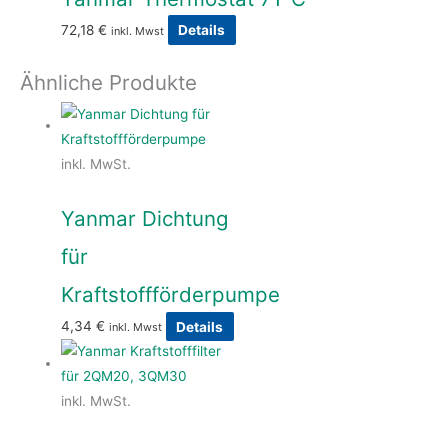
72,18
€
Details
inkl. Mwst
Ähnliche Produkte
inkl. MwSt.
Yanmar Dichtung
für
Kraftstoffförderpumpe
4,34
€
Details
inkl. Mwst
inkl. MwSt.