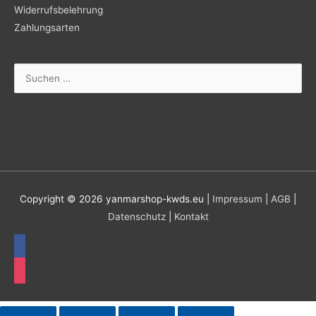
Widerrufsbelehrung
Zahlungsarten
Suchen
nach:
Copyright © 2026
yanmarshop-kwds.eu
|
Impressum
|
AGB
|
Datenschutz
|
Kontakt
facebook
instagram