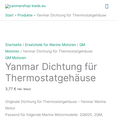
Zum
Hau
Inhalt
Start
Produkte
Yanmar Dichtung für Thermostatgehäuse
springen
Yanmar
Dichtung
Startseite
/
Ersatzteile für Marine Motoren
/
QM
für
Motoren
/ Yanmar Dichtung für Thermostatgehäuse
Thermostatgehäuse
QM Motoren
Yanmar Dichtung für
Menge
Thermostatgehäuse
3,77
€
inkl. Mwst
Originale Dichtung für Thermostatgehäuse – Yanmar Marine
Motor
Passend für folgende Marine Motormodelle: 2QM20, 2QM,