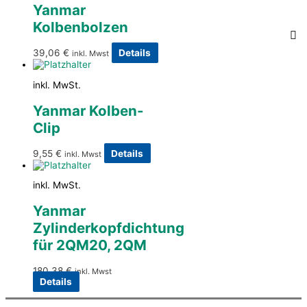
Yanmar
Kolbenbolzen
39,06
€
Details
inkl. Mwst
inkl. MwSt.
Yanmar Kolben-
Clip
9,55
€
Details
inkl. Mwst
inkl. MwSt.
Yanmar
Zylinderkopfdichtung
für 2QM20, 2QM
180,38
€
inkl. Mwst
Details