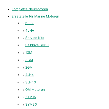
Komplette Neumotoren
Ersatzteile für Marine Motoren
6LPA
4LHA
Service Kits
Saildrive SD60
1GM
3GM
2GM
4JH4
3JH40
QM Motoren
2YM15
3YM30