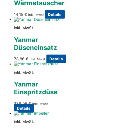
Wärmetauscher
14,15
€
Details
inkl. Mwst
inkl. MwSt.
Yanmar
Düseneinsatz
78,86
€
Details
inkl. Mwst
inkl. MwSt.
Yanmar
Einspritzdüse
276,95
€
inkl. Mwst
Details
inkl. MwSt.