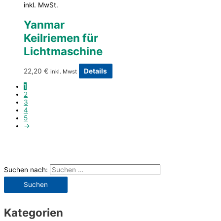
inkl. MwSt.
Yanmar
Keilriemen für
Lichtmaschine
22,20
€
Details
inkl. Mwst
1
2
3
4
5
→
Suchen nach:
Kategorien