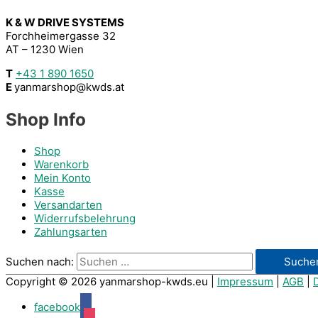
K & W DRIVE SYSTEMS
Forchheimergasse 32
AT – 1230 Wien
T
+43 1 890 1650
E
yanmarshop@kwds.at
Shop Info
Shop
Warenkorb
Mein Konto
Kasse
Versandarten
Widerrufsbelehrung
Zahlungsarten
Suchen nach:
Copyright © 2026
yanmarshop-kwds.eu
|
Impressum
|
AGB
|
facebook