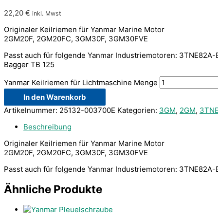
22,20
€
inkl. Mwst
Originaler Keilriemen für Yanmar Marine Motor
2GM20F, 2GM20FC, 3GM30F, 3GM30FVE
Passt auch für folgende Yanmar Industriemotoren: 3TNE82A-
Bagger TB 125
Yanmar Keilriemen für Lichtmaschine Menge
In den Warenkorb
Artikelnummer:
25132-003700E
Kategorien:
3GM
,
2GM
,
3TNE
Beschreibung
Originaler Keilriemen für Yanmar Marine Motor
2GM20F, 2GM20FC, 3GM30F, 3GM30FVE
Passt auch für folgende Yanmar Industriemotoren: 3TNE82A-
Ähnliche Produkte