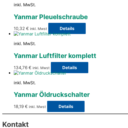
inkl. MwSt.
Yanmar Pleuelschraube
10,32
€
Details
inkl. Mwst
inkl. MwSt.
Yanmar Luftfilter komplett
134,76
€
Details
inkl. Mwst
inkl. MwSt.
Yanmar Öldruckschalter
18,19
€
Details
inkl. Mwst
Kontakt