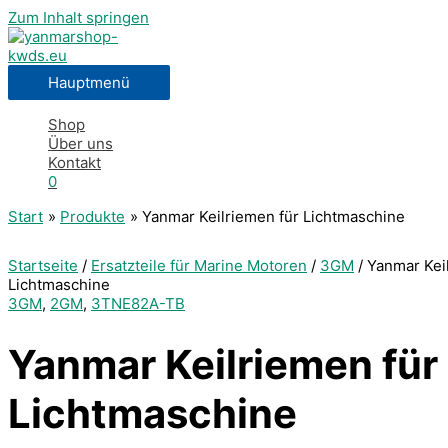
Zum Inhalt springen
Hauptmenü
Shop
Über uns
Kontakt
0
Start
Produkte
Yanmar Keilriemen für Lichtmaschine
Startseite
/
Ersatzteile für Marine Motoren
/
3GM
/ Yanmar Kei
Lichtmaschine
3GM
,
2GM
,
3TNE82A-TB
Yanmar Keilriemen für
Lichtmaschine