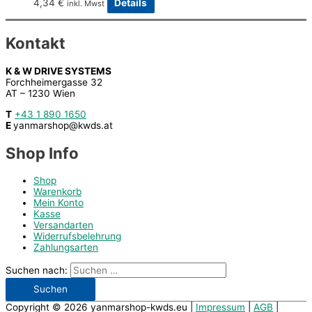
4,34
€
Details
inkl. Mwst
Kontakt
K & W DRIVE SYSTEMS
Forchheimergasse 32
AT – 1230 Wien
T
+43 1 890 1650
E
yanmarshop@kwds.at
Shop Info
Shop
Warenkorb
Mein Konto
Kasse
Versandarten
Widerrufsbelehrung
Zahlungsarten
Suchen nach:
Copyright © 2026
yanmarshop-kwds.eu
|
Impressum
|
AGB
|