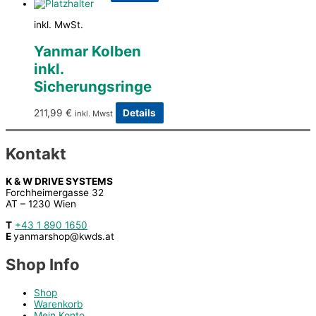
inkl. MwSt.
Yanmar Kolben
inkl.
Sicherungsringe
211,99
€
Details
inkl. Mwst
Kontakt
K & W DRIVE SYSTEMS
Forchheimergasse 32
AT – 1230 Wien
T
+43 1 890 1650
E
yanmarshop@kwds.at
Shop Info
Shop
Warenkorb
Mein Konto