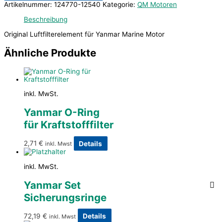
Artikelnummer:
124770-12540
Kategorie:
QM Motoren
Beschreibung
Original Luftfilterelement für Yanmar Marine Motor
Ähnliche Produkte
inkl. MwSt.
Yanmar O-Ring
für Kraftstofffilter
2,71
€
Details
inkl. Mwst
inkl. MwSt.
Yanmar Set
Sicherungsringe
72,19
€
Details
inkl. Mwst