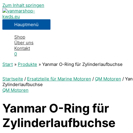
Zum Inhalt springen
Hauptmenü
Shop
Über uns
Kontakt
0
Start
Produkte
Yanmar O-Ring für Zylinderlaufbuchse
Startseite
/
Ersatzteile für Marine Motoren
/
QM Motoren
/ Yan
Zylinderlaufbuchse
QM Motoren
Yanmar O-Ring für
Zylinderlaufbuchse