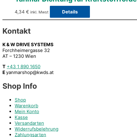
4,34
€
Details
inkl. Mwst
Kontakt
K & W DRIVE SYSTEMS
Forchheimergasse 32
AT – 1230 Wien
T
+43 1 890 1650
E
yanmarshop@kwds.at
Shop Info
Shop
Warenkorb
Mein Konto
Kasse
Versandarten
Widerrufsbelehrung
Zahlungsarten