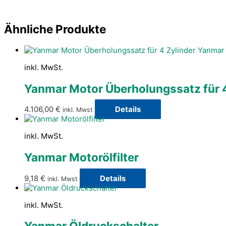
Ähnliche Produkte
inkl. MwSt.
Yanmar Motor Überholungssatz für 
4.106,00
€
Details
inkl. Mwst
inkl. MwSt.
Yanmar Motorölfilter
9,18
€
Details
inkl. Mwst
inkl. MwSt.
Yanmar Öldruckschalter