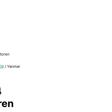
otoren
06
/ Yanmar
4
ren