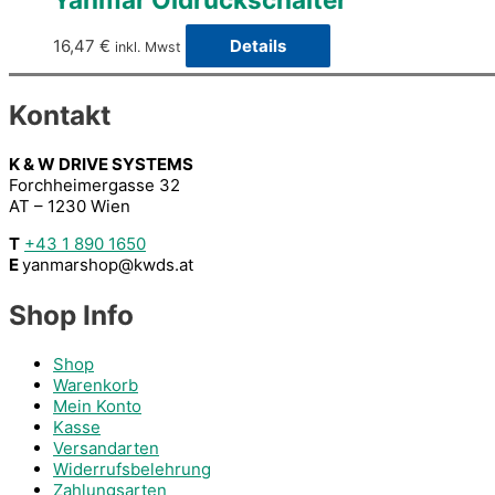
16,47
€
Details
inkl. Mwst
Kontakt
K & W DRIVE SYSTEMS
Forchheimergasse 32
AT – 1230 Wien
T
+43 1 890 1650
E
yanmarshop@kwds.at
Shop Info
Shop
Warenkorb
Mein Konto
Kasse
Versandarten
Widerrufsbelehrung
Zahlungsarten