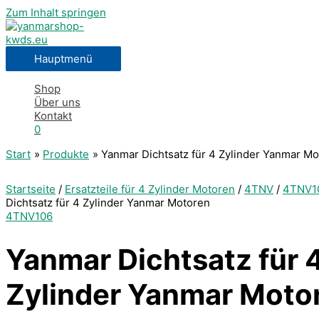
Zum Inhalt springen
Hauptmenü
Shop
Über uns
Kontakt
0
Start
Produkte
Yanmar Dichtsatz für 4 Zylinder Yanmar M
Startseite
/
Ersatzteile für 4 Zylinder Motoren
/
4TNV
/
4TNV1
Dichtsatz für 4 Zylinder Yanmar Motoren
4TNV106
Yanmar Dichtsatz für 
Zylinder Yanmar Moto