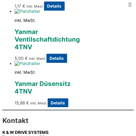
1,17
€
Details
inkl. Mwst
inkl. MwSt.
Yanmar
Ventilschaftdichtung
4TNV
5,00
€
Details
inkl. Mwst
inkl. MwSt.
Yanmar Düsensitz
4TNV
15,88
€
Details
inkl. Mwst
Kontakt
K & W DRIVE SYSTEMS