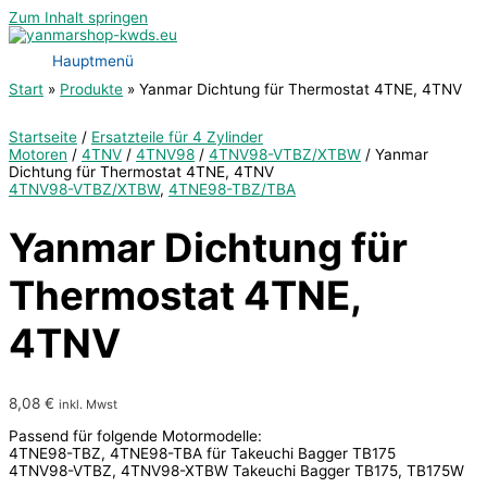
Zum Inhalt springen
Hauptmenü
Start
Produkte
Yanmar Dichtung für Thermostat 4TNE, 4TNV
Startseite
/
Ersatzteile für 4 Zylinder
Motoren
/
4TNV
/
4TNV98
/
4TNV98-VTBZ/XTBW
/ Yanmar
Dichtung für Thermostat 4TNE, 4TNV
4TNV98-VTBZ/XTBW
,
4TNE98-TBZ/TBA
Yanmar Dichtung für
Thermostat 4TNE,
4TNV
8,08
€
inkl. Mwst
Passend für folgende Motormodelle:
4TNE98-TBZ, 4TNE98-TBA für Takeuchi Bagger TB175
4TNV98-VTBZ, 4TNV98-XTBW Takeuchi Bagger TB175, TB175W