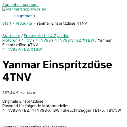
Zum Inhalt springen
Hauptmenü
Start
Produkte
Yanmar Einspritzdüse 4TNV
Startseite
/
Ersatzteile für 4 Zylinder
Motoren
/
4TNV
/
4TNV98
/
4TNV98-VTBZ/XTBW
/ Yanmar
Einspritzdüse 4TNV
4TNV98-VTBZ/XTBW
Yanmar Einspritzdüse
4TNV
387,44
€
inkl. Mwst
Originale Einspritzdüse
Passend für folgende Motormodelle:
4TNV98-VTBZ, 4TNV98-XTBW Takeuchi Bagger TB175, TB175W
Yanmar Einspritzdüse 4TNV Menge