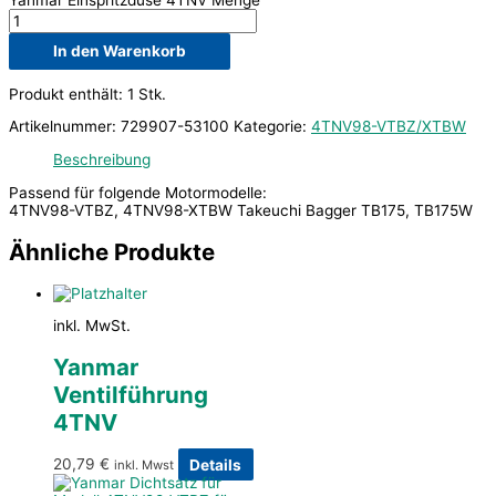
In den Warenkorb
Produkt enthält: 1
Stk.
Artikelnummer:
729907-53100
Kategorie:
4TNV98-VTBZ/XTBW
Beschreibung
Passend für folgende Motormodelle:
4TNV98-VTBZ, 4TNV98-XTBW Takeuchi Bagger TB175, TB175W
Ähnliche Produkte
inkl. MwSt.
Yanmar
Ventilführung
4TNV
20,79
€
Details
inkl. Mwst