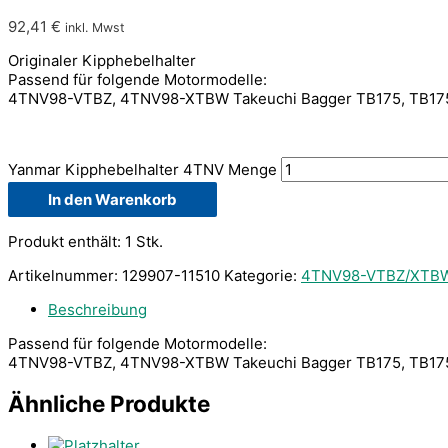
92,41
€
inkl. Mwst
Originaler Kipphebelhalter
Passend für folgende Motormodelle:
4TNV98-VTBZ, 4TNV98-XTBW Takeuchi Bagger TB175, TB1
Yanmar Kipphebelhalter 4TNV Menge
In den Warenkorb
Produkt enthält: 1
Stk.
Artikelnummer:
129907-11510
Kategorie:
4TNV98-VTBZ/XTB
Beschreibung
Passend für folgende Motormodelle:
4TNV98-VTBZ, 4TNV98-XTBW Takeuchi Bagger TB175, TB1
Ähnliche Produkte