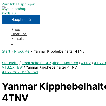
Zum Inhalt springen
Hauptmenü
Shop
Über uns
Kontakt
0
Start
Produkte
Yanmar Kipphebelhalter 4TNV
Startseite
/
Ersatzteile für 4 Zylinder Motoren
/
4TNV
/
4TNV9
VTBZ/XTBW
/ Yanmar Kipphebelhalter 4TNV
4TNV98-VTBZ/XTBW
Yanmar Kipphebelhalt
4TNV