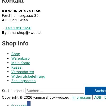
Kontakt
K & W DRIVE SYSTEMS
Forchheimergasse 32
AT – 1230 Wien
T
+43 1 890 1650
E
yanmarshop@kwds.at
Shop Info
Shop
Warenkorb
Mein Konto
Kasse
Versandarten
Widerrufsbelehrung
Zahlungsarten
Suchen nach:
Copyright © 2026
yanmarshop-kwds.eu
|
Impressum
|
AGB
|
facebook