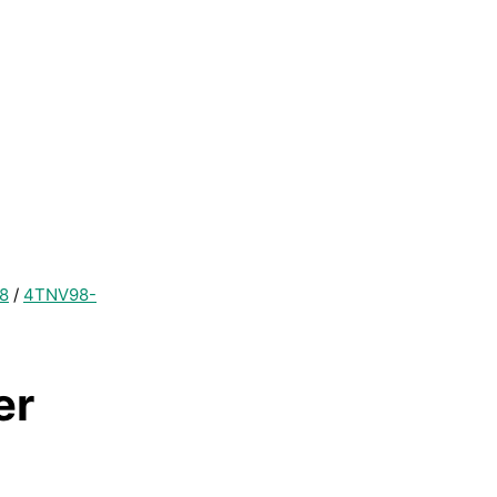
8
/
4TNV98-
er