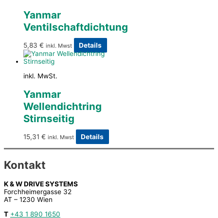
Yanmar
Ventilschaftdichtung
5,83
€
Details
inkl. Mwst
inkl. MwSt.
Yanmar
Wellendichtring
Stirnseitig
15,31
€
Details
inkl. Mwst
Kontakt
K & W DRIVE SYSTEMS
Forchheimergasse 32
AT – 1230 Wien
T
+43 1 890 1650