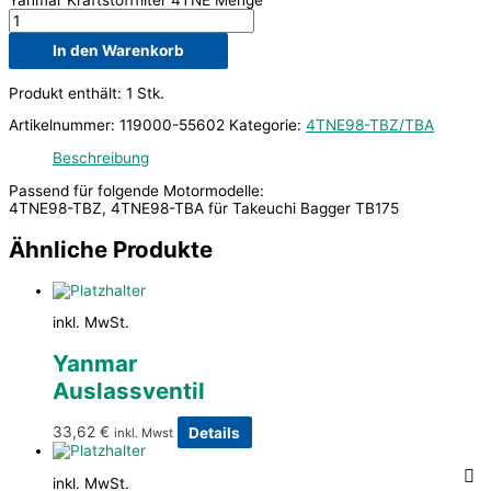
In den Warenkorb
Produkt enthält: 1
Stk.
Artikelnummer:
119000-55602
Kategorie:
4TNE98-TBZ/TBA
Beschreibung
Passend für folgende Motormodelle:
4TNE98-TBZ, 4TNE98-TBA für Takeuchi Bagger TB175
Ähnliche Produkte
inkl. MwSt.
Yanmar
Auslassventil
33,62
€
Details
inkl. Mwst
inkl. MwSt.