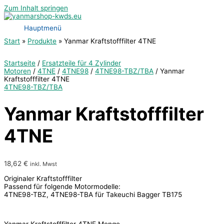
Zum Inhalt springen
Hauptmenü
Start
Produkte
Yanmar Kraftstofffilter 4TNE
Startseite
/
Ersatzteile für 4 Zylinder
Motoren
/
4TNE
/
4TNE98
/
4TNE98-TBZ/TBA
/ Yanmar
Kraftstofffilter 4TNE
4TNE98-TBZ/TBA
Yanmar Kraftstofffilter
4TNE
18,62
€
inkl. Mwst
Originaler Kraftstofffilter
Passend für folgende Motormodelle:
4TNE98-TBZ, 4TNE98-TBA für Takeuchi Bagger TB175
Yanmar Kraftstofffilter 4TNE Menge