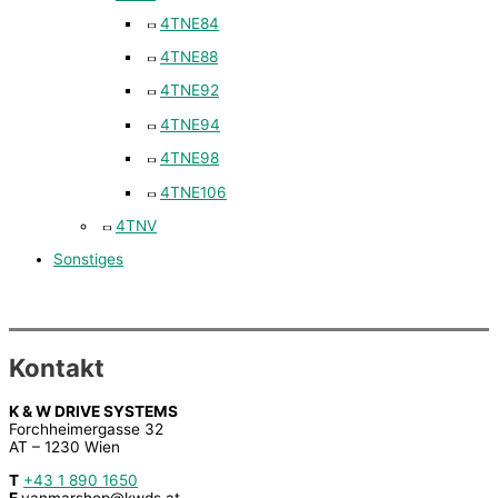
4TNE84
4TNE88
4TNE92
4TNE94
4TNE98
4TNE106
4TNV
Sonstiges
Kontakt
K & W DRIVE SYSTEMS
Forchheimergasse 32
AT – 1230 Wien
T
+43 1 890 1650
E
yanmarshop@kwds.at