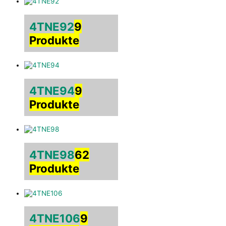
4TNE92
9
Produkte
4TNE94
9
Produkte
4TNE98
62
Produkte
4TNE106
9