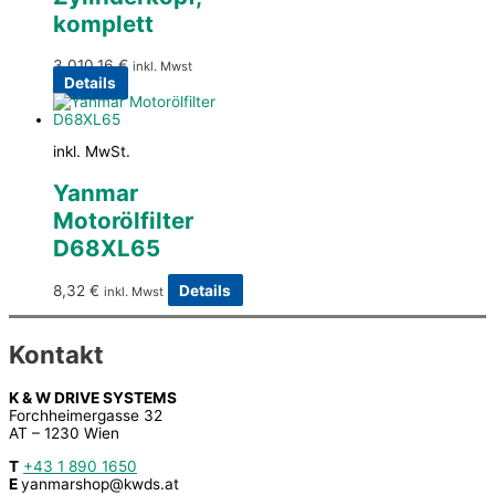
komplett
3.010,16
€
inkl. Mwst
Details
inkl. MwSt.
Yanmar
Motorölfilter
D68XL65
8,32
€
Details
inkl. Mwst
Kontakt
K & W DRIVE SYSTEMS
Forchheimergasse 32
AT – 1230 Wien
T
+43 1 890 1650
E
yanmarshop@kwds.at