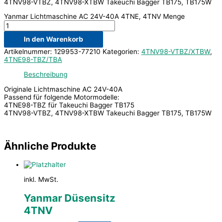
4TNV98-VTBZ, 4TNV98-XTBW Takeuchi Bagger TB175, TB175W
Yanmar Lichtmaschine AC 24V-40A 4TNE, 4TNV Menge
In den Warenkorb
Artikelnummer:
129953-77210
Kategorien:
4TNV98-VTBZ/XTBW
,
4TNE98-TBZ/TBA
Beschreibung
Originale Lichtmaschine AC 24V-40A
Passend für folgende Motormodelle:
4TNE98-TBZ für Takeuchi Bagger TB175
4TNV98-VTBZ, 4TNV98-XTBW Takeuchi Bagger TB175, TB175W
Ähnliche Produkte
inkl. MwSt.
Yanmar Düsensitz
4TNV