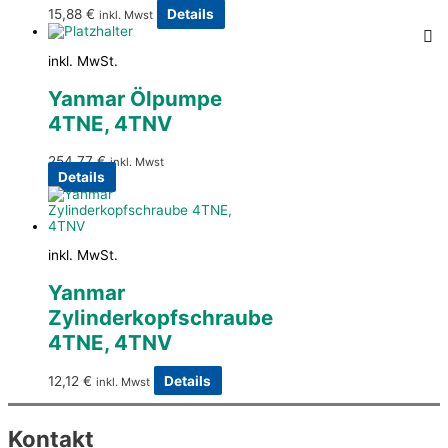
15,88
€
Details
inkl. Mwst
inkl. MwSt.
Yanmar Ölpumpe
4TNE, 4TNV
254,77
€
inkl. Mwst
Details
inkl. MwSt.
Yanmar
Zylinderkopfschraube
4TNE, 4TNV
12,12
€
Details
inkl. Mwst
Kontakt