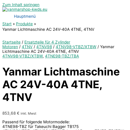
Zum Inhalt springen
Hauptmenü
Start
Produkte
Yanmar Lichtmaschine AC 24V-40A 4TNE, 4TNV
Startseite
/
Ersatzteile für 4 Zylinder
Motoren
/
4TNV
/
4TNV98
/
4TNV98-VTBZ/XTBW
/ Yanmar
Lichtmaschine AC 24V-40A 4TNE, 4TNV
4TNV98-VTBZ/XTBW
,
4TNE98-TBZ/TBA
Yanmar Lichtmaschine
AC 24V-40A 4TNE,
4TNV
853,68
€
inkl. Mwst
Passend für folgende Motormodelle:
4TNE98-TBZ für Takeuchi Bagger TB175