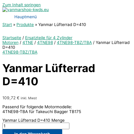
Zum Inhalt springen
Hauptmenü
Start
Produkte
Yanmar Lüfterrad D=410
Startseite
/
Ersatzteile für 4 Zylinder
Motoren
/
4TNE
/
4TNE98
/
4TNE98-TBZ/TBA
/ Yanmar Lüfterrad
D=410
4TNE98-TBZ/TBA
Yanmar Lüfterrad
D=410
109,72
€
inkl. Mwst
Passend für folgende Motormodelle:
4TNE98-TBA für Takeuchi Bagger TB175
Yanmar Lüfterrad D=410 Menge