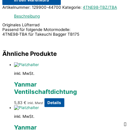
In den Warenkorb
Artikelnummer:
129900-44700
Kategorie:
4TNE98-TBZ/TBA
Beschreibung
Originales Lüfterrad
Passend für folgende Motormodelle:
4TNE98-TBA für Takeuchi Bagger TB175
Ähnliche Produkte
inkl. MwSt.
Yanmar
Ventilschaftdichtung
5,83
€
Details
inkl. Mwst
inkl. MwSt.
Yanmar