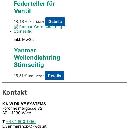
Federteller für
Ventil
18,48
€
Details
inkl. Mwst
inkl. MwSt.
Yanmar
Wellendichtring
Stirnseitig
15,31
€
Details
inkl. Mwst
Kontakt
K & W DRIVE SYSTEMS
Forchheimergasse 32
AT – 1230 Wien
T
+43 1 890 1650
E
yanmarshop@kwds.at