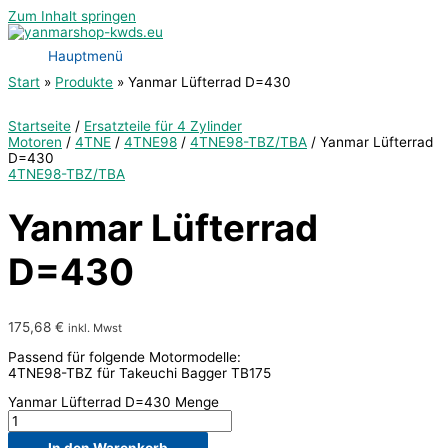
Zum Inhalt springen
Hauptmenü
Start
Produkte
Yanmar Lüfterrad D=430
Startseite
/
Ersatzteile für 4 Zylinder
Motoren
/
4TNE
/
4TNE98
/
4TNE98-TBZ/TBA
/ Yanmar Lüfterrad
D=430
4TNE98-TBZ/TBA
Yanmar Lüfterrad
D=430
175,68
€
inkl. Mwst
Passend für folgende Motormodelle:
4TNE98-TBZ für Takeuchi Bagger TB175
Yanmar Lüfterrad D=430 Menge