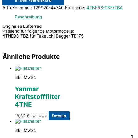
In den Warenkorb
Artikelnummer:
129920-44740
Kategorie:
4TNE98-TBZ/TBA
Beschreibung
Originales Lüfterrad
Passend für folgende Motormodelle:
4TNE98-TBZ für Takeuchi Bagger TB175
Ähnliche Produkte
inkl. MwSt.
Yanmar
Kraftstofffilter
4TNE
18,62
€
Details
inkl. Mwst
inkl. MwSt.