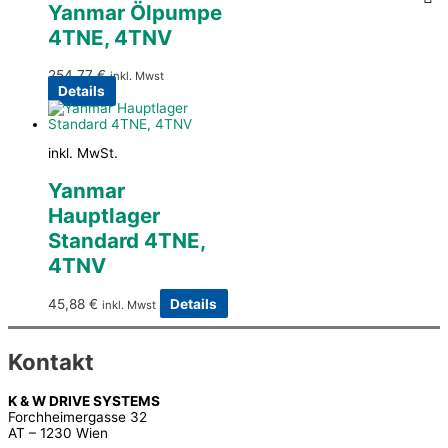
Yanmar Ölpumpe
4TNE, 4TNV
254,77
€
inkl. Mwst
Details
inkl. MwSt.
Yanmar
Hauptlager
Standard 4TNE,
4TNV
45,88
€
Details
inkl. Mwst
Kontakt
K & W DRIVE SYSTEMS
Forchheimergasse 32
AT – 1230 Wien