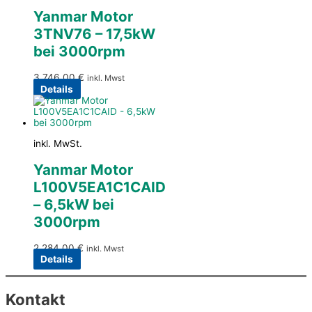
Yanmar Motor
3TNV76 – 17,5kW
bei 3000rpm
3.746,00
€
inkl. Mwst
Details
inkl. MwSt.
Yanmar Motor
L100V5EA1C1CAID
– 6,5kW bei
3000rpm
2.284,00
€
inkl. Mwst
Details
Kontakt