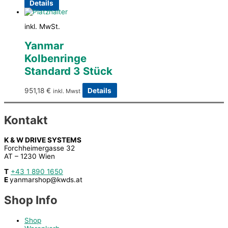
Details
inkl. MwSt.
Yanmar
Kolbenringe
Standard 3 Stück
951,18
€
Details
inkl. Mwst
Kontakt
K & W DRIVE SYSTEMS
Forchheimergasse 32
AT – 1230 Wien
T
+43 1 890 1650
E
yanmarshop@kwds.at
Shop Info
Shop