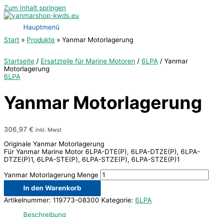
Zum Inhalt springen
Hauptmenü
Start
Produkte
Yanmar Motorlagerung
Startseite
/
Ersatzteile für Marine Motoren
/
6LPA
/ Yanmar
Motorlagerung
6LPA
Yanmar Motorlagerung
306,97
€
inkl. Mwst
Originale Yanmar Motorlagerung
Für Yanmar Marine Motor 6LPA-DTE(P), 6LPA-DTZE(P), 6LPA-
DTZE(P)1, 6LPA-STE(P), 6LPA-STZE(P), 6LPA-STZE(P)1
Yanmar Motorlagerung Menge
In den Warenkorb
Artikelnummer:
119773-08300
Kategorie:
6LPA
Beschreibung